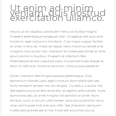
Ut enim ad minim
veniam, quis nostrud
exercitation ullamco.
Mauris ut orci dapibus, sollicitudin metus id, facilisis magna.
Praesent pellentesque consequat nibh. Ut egestas velit quis ante
tincidunt, eget luctus orci tincidunt. Cras massa augue, facilisis
sit amet mattis vel, mollis vel neque. Nam maximus laoreet erat,
a sagittis risus auctor non. Interdum et malesuada fames ac ante
ipsum primis in faucibus. Praesent at interdum felis.
Pellentesque facilisis vulputate justo, in euismod turpis aliquet id.
Nam ut nibh eros. Vivamus lacus orci, rhoncus quis sodales et.
Donec interdum felis fringilla posuere pellentesque. Duis
elementum blandit justo, eget tincidunt diam sollicitudin sed.
Nulla hendrerit tempor nisi non feugiat. Curabitur a auctor nisl.
Sed sagittis purus ac felis venenatis, at sagittis ante suscipit. Nulla
lacinia eros odio, sit amet fringilla nisl porttitor sit amet. Nunc
tempus, nunc a rutrum ullamcorper, lacus purus porttitor lacus,
vitae ullamcorper erat erat quis nibh. Sed vitae diam sed quam
malesuada gravida sed ac nisl. Fusce sed accumsan purus.