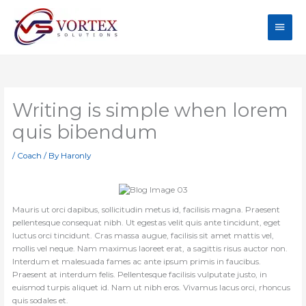
Skip
Main
to
content
Men
Writing is simple when lorem
quis bibendum
/
Coach
/ By
Haronly
Mauris ut orci dapibus, sollicitudin metus id, facilisis magna. Praesent
pellentesque consequat nibh. Ut egestas velit quis ante tincidunt, eget
luctus orci tincidunt. Cras massa augue, facilisis sit amet mattis vel,
mollis vel neque. Nam maximus laoreet erat, a sagittis risus auctor non.
Interdum et malesuada fames ac ante ipsum primis in faucibus.
Praesent at interdum felis. Pellentesque facilisis vulputate justo, in
euismod turpis aliquet id. Nam ut nibh eros. Vivamus lacus orci, rhoncus
quis sodales et.